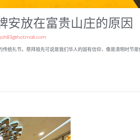
牌安放在富贵山庄的原因
goh83@hotmail.com
的传统礼节。祭拜祖先可说是我们华人的固有信仰，像是清明时节是传