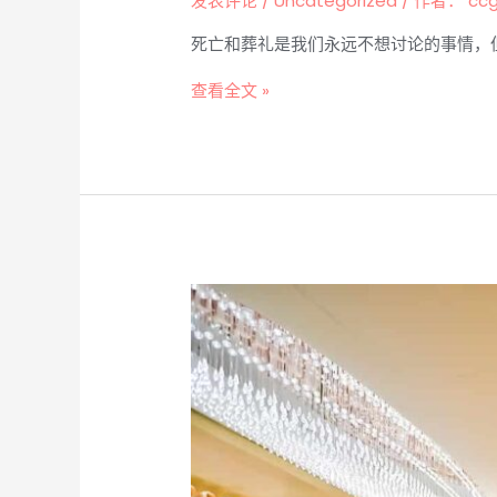
发表评论
/
Uncategorized
/ 作者：
cc
死亡和葬礼是我们永远不想讨论的事情，
查看全文 »
7
个
选
择
把
神
主