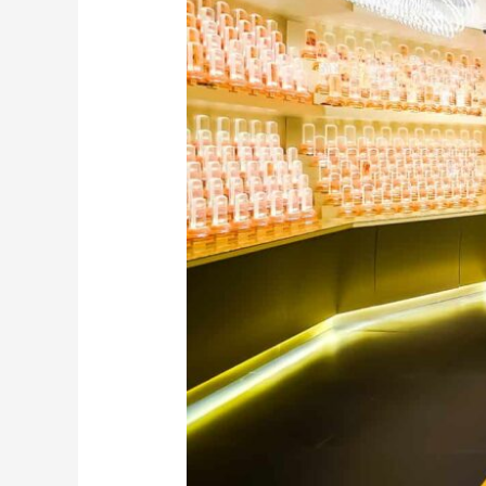
牌
安
放
在
富
贵
山
庄
的
原
因