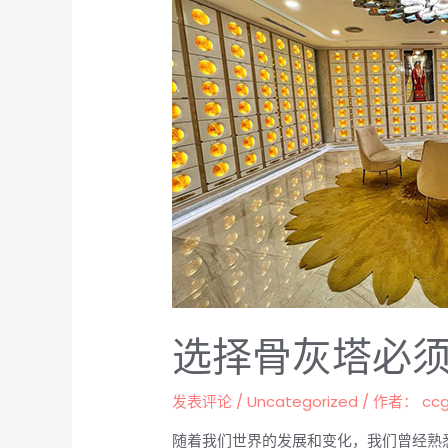
灰
塔
必
须
注
意
的
5
件
事
选择骨灰塔必须
发表评论
/
Uncategorized
/ 作者：
cc
随着我们世界的发展和变化，我们曾经熟