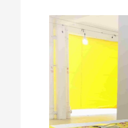
当
亲
人
过
世
后，
该
如
何
处
理
逝
者
身
后