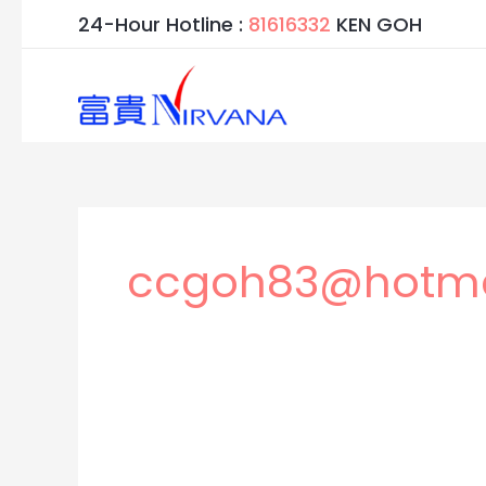
跳
24-Hour Hotline :
81616332
KEN GOH
至
内
容
ccgoh83@hotma