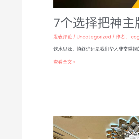
7个选择把神主
发表评论
/
Uncategorized
/ 作者：
cc
饮水思源，慎终追远是我们华人非常重视
查看全文 »
选
择
骨